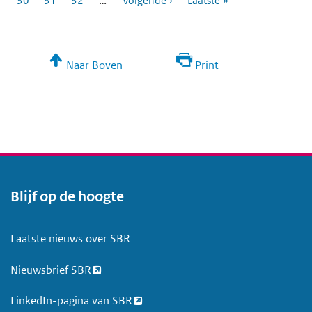
…
Pagina
30
Pagina
31
Pagina
32
Volgende ›
Laatste »
i
n
e
r
i
Naar Boven
Print
n
g
Blijf op de hoogte
V
o
e
Laatste nieuws over SBR
t
Nieuwsbrief SBR
LinkedIn-pagina van SBR