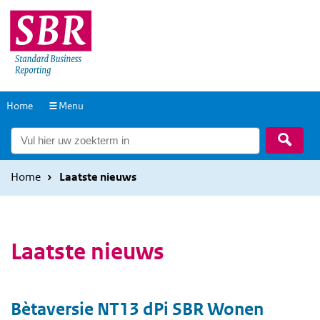
Overslaan
Overslaan
en
en
naar
naar
de
de
inhoud
hoofdnavigatie
Naar
Home
Menu
gaan
gaan
de
Zoek
homepage
Home
Laatste nieuws
Laatste nieuws
Bètaversie NT13 dPi SBR Wonen