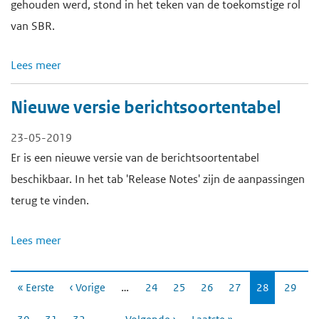
gehouden werd, stond in het teken van de toekomstige rol
van SBR.
Lees meer
Nieuwe versie berichtsoortentabel
23-05-2019
Er is een nieuwe versie van de berichtsoortentabel
beschikbaar. In het tab 'Release Notes' zijn de aanpassingen
terug te vinden.
Lees meer
P
…
« Eerste
‹ Vorige
Pagina
24
Pagina
25
Pagina
26
Pagina
27
Huidige
28
Pagina
29
a
pagina
g