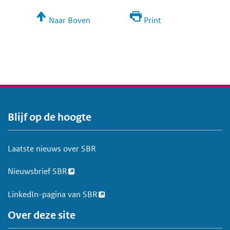
Naar Boven
Print
Blijf op de hoogte
V
o
e
Laatste nieuws over SBR
t
Nieuwsbrief SBR
LinkedIn-pagina van SBR
Over deze site