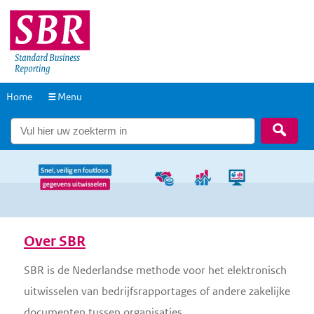
Overslaan
Overslaan
en
en
naar
naar
de
de
Home
Menu
inhoud
hoofdnavigatie
gaan
gaan
Zoek
Over SBR
N
a
SBR is de Nederlandse methode voor het elektronisch
v
uitwisselen van bedrijfsrapportages of andere zakelijke
i
documenten tussen organisaties.