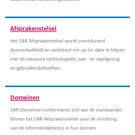
g
a
t
Afsprakenstelsel
i
e
Het SBR Afsprakenstelsel wordt voortdurend
b
doorontwikkeld en verbeterd om up-to-date te blijven
l
met de nieuwste technologieën, wet- en regelgeving
o
en gebruikersbehoeften.
k
k
e
n
Domeinen
SBR Domeinen conformeren zich aan de standaarden
binnen het SBR Afsprakenstelsel voor de inrichting
van de informatieketen(s) in hun domein