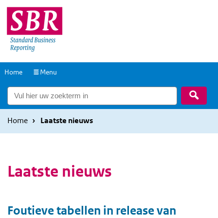
Overslaan
Overslaan
en
en
naar
naar
de
de
inhoud
hoofdnavigatie
Naar
Home
Menu
gaan
gaan
de
Zoek
homepage
Home
Laatste nieuws
Laatste nieuws
Foutieve tabellen in release van