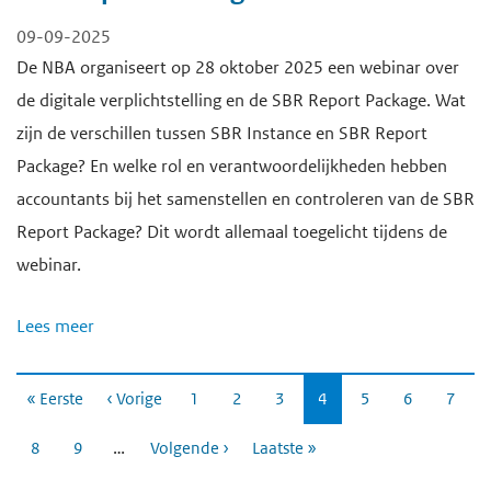
09-09-2025
De NBA organiseert op 28 oktober 2025 een webinar over
de digitale verplichtstelling en de SBR Report Package. Wat
zijn de verschillen tussen SBR Instance en SBR Report
Package? En welke rol en verantwoordelijkheden hebben
accountants bij het samenstellen en controleren van de SBR
Report Package? Dit wordt allemaal toegelicht tijdens de
webinar.
Lees meer
P
« Eerste
‹ Vorige
Pagina
1
Pagina
2
Pagina
3
Huidige
4
Pagina
5
Pagina
6
Pagin
7
a
pagina
g
…
Pagina
8
Pagina
9
Volgende ›
Laatste »
i
n