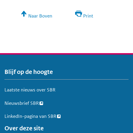
e
r
i
Naar Boven
Print
n
g
Blijf op de hoogte
V
o
e
Laatste nieuws over SBR
t
Nieuwsbrief SBR
LinkedIn-pagina van SBR
Over deze site