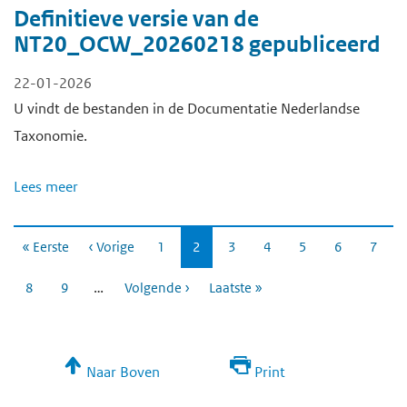
Definitieve versie van de
NT20_OCW_20260218 gepubliceerd
22-01-2026
U vindt de bestanden in de Documentatie Nederlandse
Taxonomie.
Lees meer
P
« Eerste
‹ Vorige
Pagina
1
Huidige
2
Pagina
3
Pagina
4
Pagina
5
Pagina
6
Pagin
7
a
pagina
g
…
Pagina
8
Pagina
9
Volgende ›
Laatste »
i
n
e
r
i
Naar Boven
Print
n
g