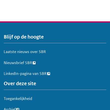
Blijf op de hoogte
V
o
e
Laatste nieuws over SBR
t
Nieuwsbrief SBR
LinkedIn-pagina van SBR
Over deze site
Toegankelijkheid
Archief