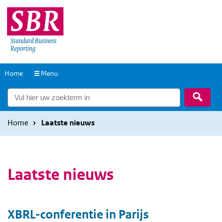
Overslaan
Overslaan
en
en
naar
naar
de
de
inhoud
hoofdnavigatie
Naar
Home
Menu
gaan
gaan
de
Zoek
homepage
Home
Laatste nieuws
Laatste nieuws
XBRL-conferentie in Parijs