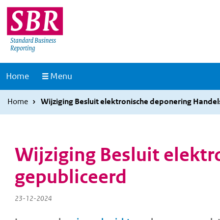
Overslaan
Overslaan
en
en
naar
naar
de
de
inhoud
hoofdnavigatie
Naar
Home
Menu
gaan
gaan
de
homepage
Home
Wijziging Besluit elektronische deponering Handel
Wijziging Besluit elekt
gepubliceerd
23-12-2024