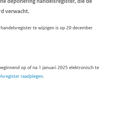
he deponering handelsregister, die de
erd verwacht.
handelsregister te wijzigen is op 20 december
 beginnend op of na 1 januari 2025 elektronisch te
lsregister raadplegen
.