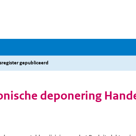
sregister gepubliceerd
ronische deponering Hande