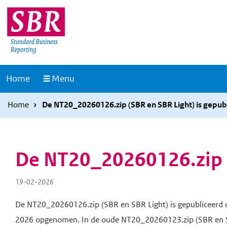
Overslaan
Overslaan
en
en
naar
naar
de
de
inhoud
hoofdnavigatie
Naar
Home
Menu
gaan
gaan
de
homepage
Home
De NT20_20260126.zip (SBR en SBR Light) is gepubl
De NT20_20260126.zip (S
19-02-2026
De NT20_20260126.zip (SBR en SBR Light) is gepubliceerd o
2026 opgenomen. In de oude NT20_20260123.zip (SBR en SBR