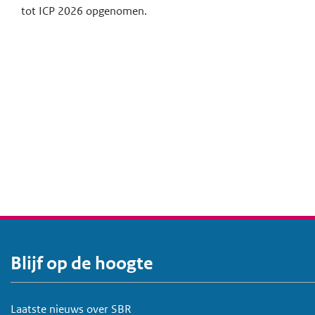
tot ICP 2026 opgenomen.
Blijf op de hoogte
V
o
e
Laatste nieuws over SBR