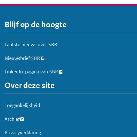
Blijf op de hoogte
V
o
e
Laatste nieuws over SBR
t
Nieuwsbrief SBR
LinkedIn-pagina van SBR
Over deze site
Toegankelijkheid
Archief
Privacyverklaring