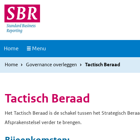
Overslaan
Overslaan
en
en
naar
naar
de
de
inhoud
hoofdnavigatie
Naar
Home
Menu
gaan
gaan
de
homepage
Home
Governance overleggen
Tactisch Beraad
Tactisch Beraad
Het Tactisch Beraad is de schakel tussen het Strategisch Bera
Afsprakenstelsel verder te brengen.