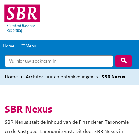
Overslaan
Overslaan
en
en
naar
naar
de
de
inhoud
hoofdnavigatie
Naar
Home
Menu
gaan
gaan
de
Zoek
homepage
Home
Architectuur en ontwikkelingen
SBR Nexus
SBR Nexus
SBR Nexus stelt de inhoud van de Financieren Taxonomie
en de Vastgoed Taxonomie vast. Dit doet SBR Nexus in