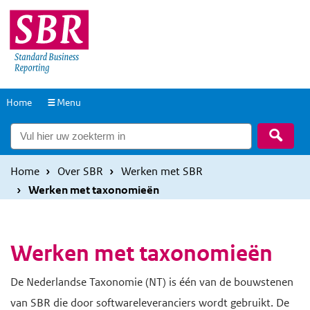
Overslaan
Overslaan
en
en
naar
naar
de
de
inhoud
hoofdnavigatie
Naar
Home
Menu
gaan
gaan
de
Zoek
homepage
Home
Over SBR
Werken met SBR
Werken met taxonomieën
Werken met taxonomieën
De Nederlandse Taxonomie (NT) is één van de bouwstenen
van SBR die door softwareleveranciers wordt gebruikt. De