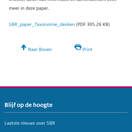
meer in deze paper.
SBR_paper_Taxonomie_denken
(PDF 305.26 KB)
Naar Boven
Print
Blijf op de hoogte
V
o
e
Laatste nieuws over SBR
t