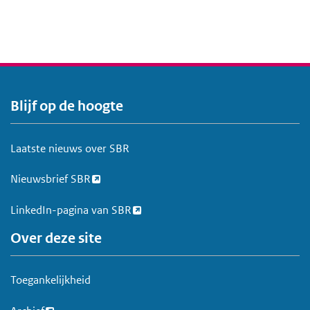
Blijf op de hoogte
V
o
e
Laatste nieuws over SBR
t
Nieuwsbrief SBR
LinkedIn-pagina van SBR
Over deze site
Toegankelijkheid