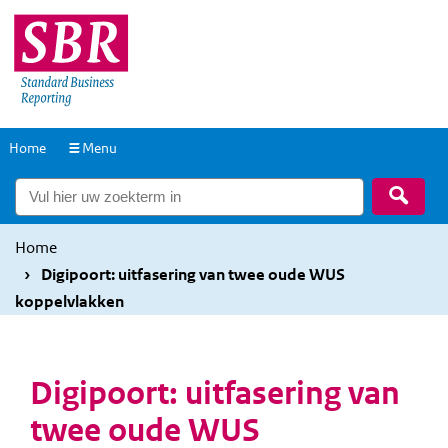
Overslaan
Overslaan
en
en
naar
naar
de
de
inhoud
hoofdnavigatie
Naar
Home
Menu
gaan
gaan
de
Zoek
homepage
Home
Digipoort: uitfasering van twee oude WUS
koppelvlakken
Digipoort: uitfasering van
twee oude WUS