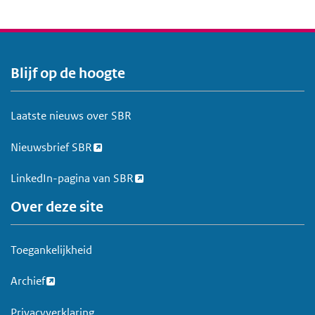
Blijf op de hoogte
V
o
e
Laatste nieuws over SBR
t
Nieuwsbrief SBR
LinkedIn-pagina van SBR
Over deze site
Toegankelijkheid
Archief
Privacyverklaring