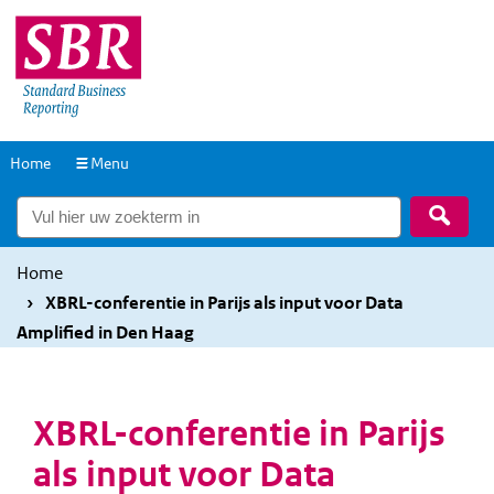
Overslaan
Overslaan
en
en
naar
naar
de
de
inhoud
hoofdnavigatie
Naar
Home
Menu
gaan
gaan
de
Zoek
homepage
Home
XBRL-conferentie in Parijs als input voor Data
Amplified in Den Haag
XBRL-conferentie in Parijs
als input voor Data