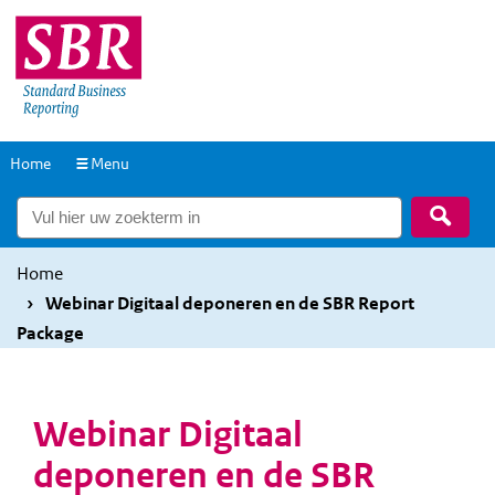
Overslaan
Overslaan
en
en
naar
naar
de
de
inhoud
hoofdnavigatie
Naar
Home
Menu
gaan
gaan
de
Zoek
homepage
Home
Webinar Digitaal deponeren en de SBR Report
Package
Webinar Digitaal
deponeren en de SBR