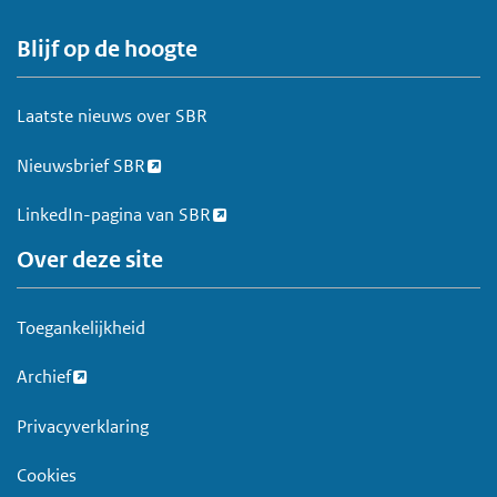
Blijf op de hoogte
V
o
e
Laatste nieuws over SBR
t
Nieuwsbrief SBR
LinkedIn-pagina van SBR
Over deze site
Toegankelijkheid
Archief
Privacyverklaring
Cookies