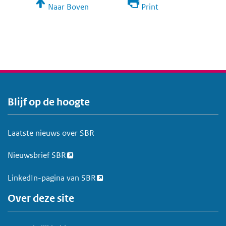
Naar Boven
Print
Blijf op de hoogte
V
o
e
Laatste nieuws over SBR
t
Nieuwsbrief SBR
LinkedIn-pagina van SBR
Over deze site