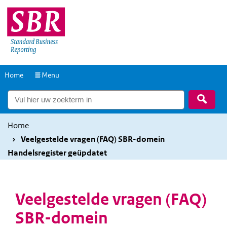
Overslaan
Overslaan
en
en
naar
naar
de
de
inhoud
hoofdnavigatie
Naar
Home
Menu
gaan
gaan
de
Zoek
homepage
Home
Veelgestelde vragen (FAQ) SBR-domein
Handelsregister geüpdatet
Veelgestelde vragen (FAQ)
SBR-domein