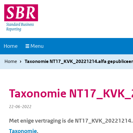
Overslaan
Overslaan
en
en
naar
naar
de
de
inhoud
hoofdnavigatie
Naar
Home
Menu
gaan
gaan
de
homepage
Home
Taxonomie NT17_KVK_20221214.alfa gepublicee
Taxonomie NT17_KVK_2
22-06-2022
Met enige vertraging is de NT17_KVK_20221214.a
Taxonomie
.