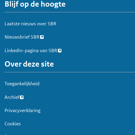
Blijf op de hoogte
V
o
e
Laatste nieuws over SBR
t
Nieuwsbrief SBR
LinkedIn-pagina van SBR
Over deze site
Toegankelijkheid
Archief
Privacyverklaring
Cookies