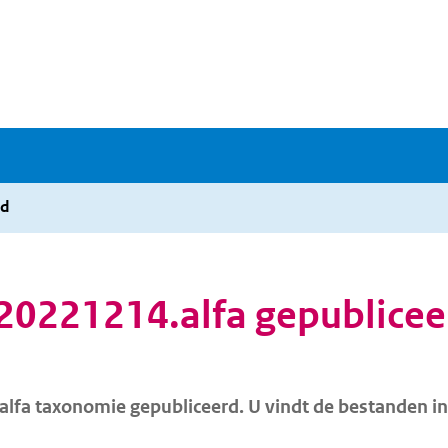
rd
0221214.alfa gepublicee
lfa taxonomie gepubliceerd. U vindt de bestanden i