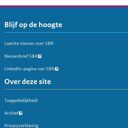
Blijf op de hoogte
V
o
e
Laatste nieuws over SBR
t
Nieuwsbrief SBR
LinkedIn-pagina van SBR
Over deze site
Toegankelijkheid
Archief
Privacyverklaring