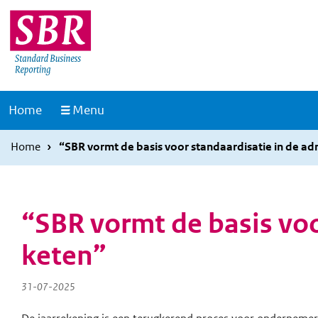
Overslaan
Overslaan
en
en
naar
naar
de
de
inhoud
hoofdnavigatie
Naar
Home
Menu
gaan
gaan
de
homepage
Home
“SBR vormt de basis voor standaardisatie in de ad
“SBR vormt de basis voo
keten”
31-07-2025