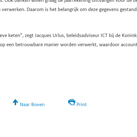
. Ook banken willen graag de jaarrekening ontvangen voor de beoo
 verwerken. Daarom is het belangrijk om deze gegevens gestanda
eve keten”, zegt Jacques Urlus, beleidsadviseur ICT bij de Konin
p een betrouwbare manier worden verwerkt, waardoor accountant
Naar Boven
Print