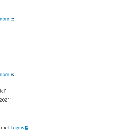
onomie
:
onomie
:
el’
 2021’
p met
Logius