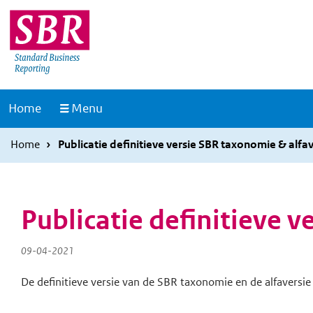
Overslaan
Overslaan
en
en
naar
naar
de
de
inhoud
hoofdnavigatie
Naar
Home
Menu
gaan
gaan
de
homepage
Home
Publicatie definitieve versie SBR taxonomie & alf
Publicatie definitieve 
09-04-2021
De definitieve versie van de SBR taxonomie en de alfaversie