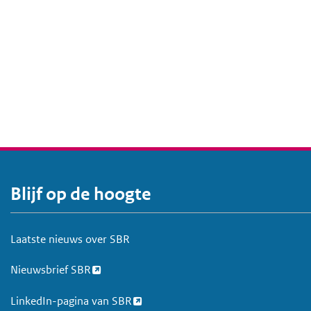
Blijf op de hoogte
V
o
e
Laatste nieuws over SBR
t
Nieuwsbrief SBR
LinkedIn-pagina van SBR