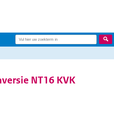
Zo
faversie NT16 KVK