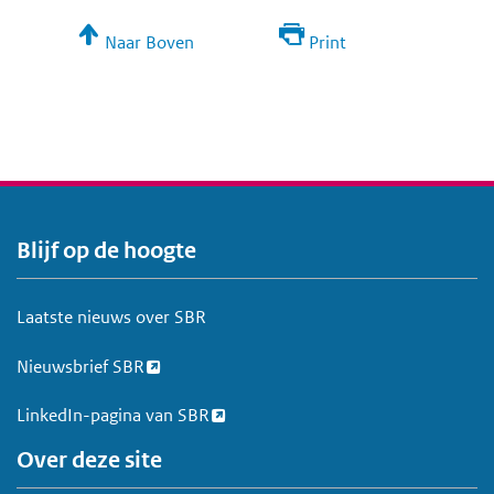
Naar Boven
Print
Blijf op de hoogte
V
o
e
Laatste nieuws over SBR
t
Nieuwsbrief SBR
LinkedIn-pagina van SBR
Over deze site