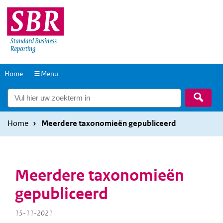
Overslaan
Overslaan
en
en
naar
naar
de
de
inhoud
hoofdnavigatie
Naar
Home
Menu
gaan
gaan
de
Zoek
homepage
Home
Meerdere taxonomieën gepubliceerd
Meerdere taxonomieën
gepubliceerd
15-11-2021