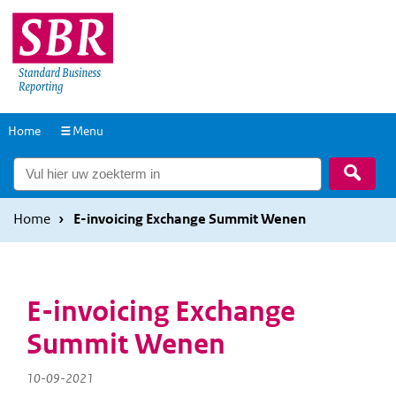
Overslaan
Overslaan
en
en
naar
naar
de
de
inhoud
hoofdnavigatie
Naar
Home
Menu
gaan
gaan
de
Zoek
homepage
Home
E-invoicing Exchange Summit Wenen
E-invoicing Exchange
Summit Wenen
10-09-2021