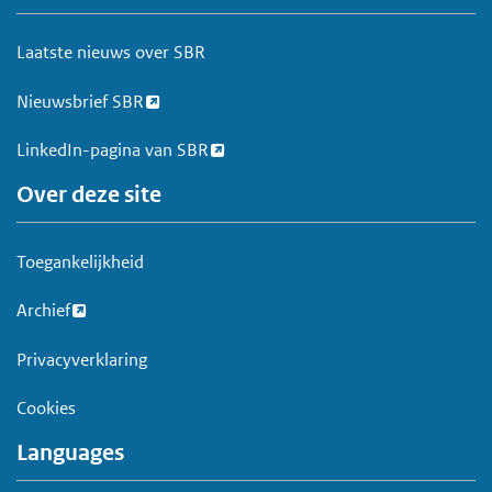
o
e
Laatste nieuws over SBR
t
Nieuwsbrief SBR
LinkedIn-pagina van SBR
Over deze site
Toegankelijkheid
Archief
Privacyverklaring
Cookies
Languages