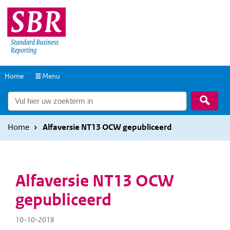
Overslaan
Overslaan
en
en
naar
naar
de
de
inhoud
hoofdnavigatie
Naar
Home
Menu
gaan
gaan
de
Zoek
homepage
Home
Alfaversie NT13 OCW gepubliceerd
Alfaversie NT13 OCW
gepubliceerd
10-10-2018