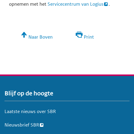
opnemen met het
Servicecentrum van Logius
.
Naar Boven
Print
Blijf op de hoogte
V
o
e
Laatste nieuws over SBR
t
Nieuwsbrief SBR