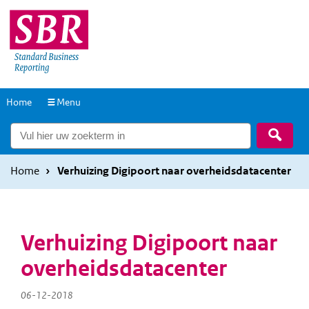
Overslaan
Overslaan
en
en
naar
naar
de
de
inhoud
hoofdnavigatie
Naar
Home
Menu
gaan
gaan
de
Zoek
homepage
Home
Verhuizing Digipoort naar overheidsdatacenter
Verhuizing Digipoort naar
overheidsdatacenter
06-12-2018