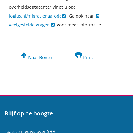
overheidsdatacenter vindt u op:
logius.nl/migratienaarodc
. Ga ook naar
veelgestelde vragen
voor meer informatie.
Naar Boven
Print
Blijf op de hoogte
V
o
e
Laatste nieuws over SBR