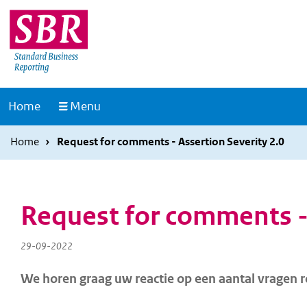
Overslaan
Overslaan
en
en
naar
naar
de
de
inhoud
hoofdnavigatie
Naar
Home
Menu
gaan
gaan
de
homepage
Home
Request for comments - Assertion Severity 2.0
Request for comments - 
29-09-2022
We horen graag uw reactie op een aantal vragen r