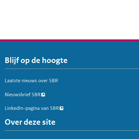
Blijf op de hoogte
V
o
e
Laatste nieuws over SBR
t
Nieuwsbrief SBR
LinkedIn-pagina van SBR
Over deze site