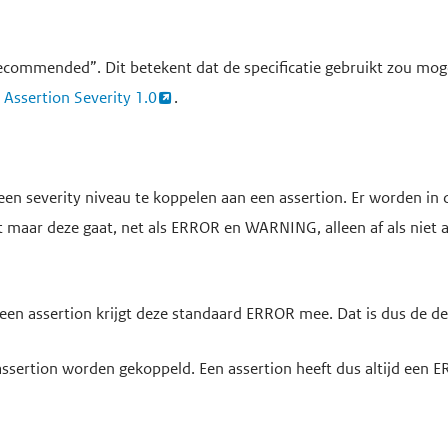
ecommended”. Dit betekent dat de specificatie gebruikt zou mo
e
Assertion Severity 1.0
.
een severity niveau te koppelen aan een assertion. Er worden in d
aar deze gaat, net als ERROR en WARNING, alleen af als niet aa
 een assertion krijgt deze standaard ERROR mee. Dat is dus de de
n assertion worden gekoppeld. Een assertion heeft dus altijd ee