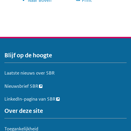
Naar Boven
Print
Blijf op de hoogte
V
o
e
Laatste nieuws over SBR
t
Nieuwsbrief SBR
LinkedIn-pagina van SBR
Over deze site
Toegankelijkheid