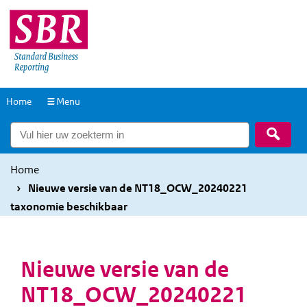
Overslaan
Overslaan
en
en
naar
naar
de
de
inhoud
hoofdnavigatie
Naar
Home
Menu
gaan
gaan
de
Zoek
homepage
Home
Nieuwe versie van de NT18_OCW_20240221
taxonomie beschikbaar
Nieuwe versie van de
NT18_OCW_20240221