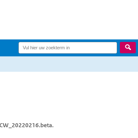
Zo
_OCW_20220216.beta.