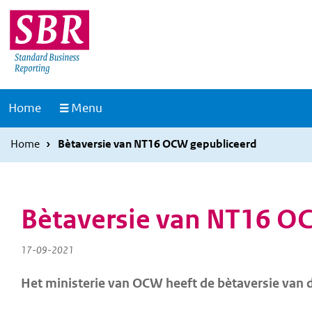
Overslaan
Overslaan
en
en
naar
naar
de
de
inhoud
hoofdnavigatie
Naar
Home
Menu
gaan
gaan
de
homepage
Home
Bètaversie van NT16 OCW gepubliceerd
Bètaversie van NT16 O
17-09-2021
Het ministerie van OCW heeft de bètaversie va