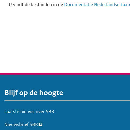
U vindt de bestanden in de
Documentatie Nederlandse Tax
Blijf op de hoogte
V
o
e
Laatste nieuws over SBR
t
Nieuwsbrief SBR